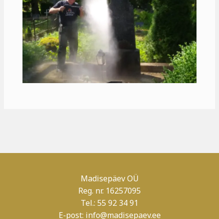
Madisepäev OÜ
Reg. nr. 16257095
Tel.: 55 92 34 91
E-post:
info@madisepaev.ee