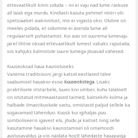
ettevaatlikult kinni siduda – nii ei vaju nad lume raskuse
all laiali ega murdu. Kindlasti kasuta pehmet nööri või
spetsiaalset aiakinnitust, mis ei vigasta oksi. Oluline on
meeles pidada, et sidumine ei asenda lume all
regulaarselt puhastamist. Kui aias on suurema lumesaju
järel lihtne oksad ettevaatlikult lumest vabaks raputada,
siis kahjuks kalmistule suure lumega jõuavad vähesed.
Kuuseoksad haua kaunistuseks
Vanema traditsiooni järgi katsid eestlased talve
saabumisel hauakivi esise
kuuseokstega
. Lisaks
praktilisele otstarbele, luues kivi ümber, kuhu talaliselt
on istutatud mitmeaastased taimed, kaitsekihi külma ja
halbade ilmastikuolude vastu, omistasid paljud sellele ka
sügavamaid tähendusi. Kuusk kui igihaljas puu
sümboliseeris igavest elu, jõudu ja kaitset ning selle
kasutamine hauakivi kaunistamisel oli omamoodi
austusavaldus ja viis näidata hoolt lähedaste hauapaiga