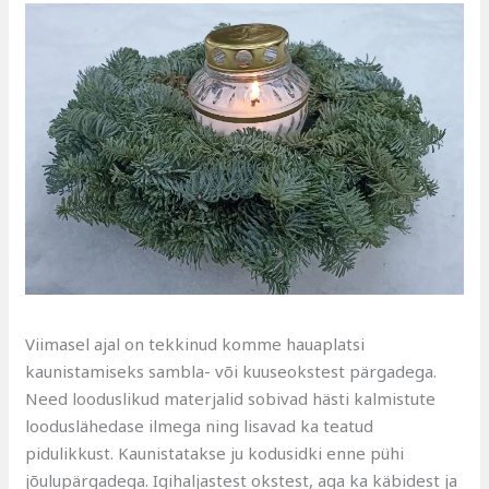
Viimasel ajal on tekkinud komme hauaplatsi
kaunistamiseks sambla- või kuuseokstest pärgadega.
Need looduslikud materjalid sobivad hästi kalmistute
looduslähedase ilmega ning lisavad ka teatud
pidulikkust. Kaunistatakse ju kodusidki enne pühi
jõulupärgadega. Igihaljastest okstest, aga ka käbidest ja