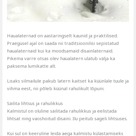
Haualaternad on aastaringselt kaunid ja praktilised.
Praegusel ajal on saada nii traditsioonilisi sepistatud
haualaternaid kui ka moodsamaid disainlaternaid.
Pikema varre otsas olev haualatern ulatub välja ka
paksema lumikatte alt.
Lisaks silmailule pakub latern kaitset ka küünlale tuule ja
vihma eest, nii põleb küünal rahulikult lõpuni.
Säilita lihtsus ja rahulikkus
Kalmistul on oluline säilitada rahulikkus ja eelistada
lihtsat ning vaoshoitud disaini. Ilu peitub sageli lihtsuses.
Kui sul on keeruline leida aega kalmistu külastamiseks