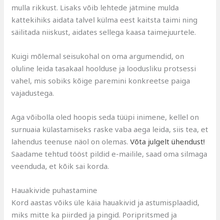
mulla rikkust. Lisaks võib lehtede jätmine mulda
kattekihiks aidata talvel külma eest kaitsta taimi ning
säilitada niiskust, aidates sellega kaasa taimejuurtele.
Kuigi mõlemal seisukohal on oma argumendid, on
oluline leida tasakaal hoolduse ja loodusliku protsessi
vahel, mis sobiks kõige paremini konkreetse paiga
vajadustega.
Aga võibolla oled hoopis seda tüüpi inimene, kellel on
surnuaia külastamiseks raske vaba aega leida, siis tea, et
lahendus teenuse näol on olemas.
Võta julgelt ühendust!
Saadame tehtud tööst pildid e-mailile, saad oma silmaga
veenduda, et kõik sai korda.
Hauakivide puhastamine
Kord aastas võiks üle käia hauakivid ja astumisplaadid,
miks mitte ka piirded ja pingid. Poripritsmed ja