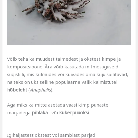
Võib teha ka muudest taimedest ja okstest kimpe ja
kompositsioone. Ära võib kasutada mitmesuguseid
sügislilli, mis külmudes või kuivades oma kuju säilitavad,
näiteks on üks selline populaarne valik kalmistutel
hõbeleht
(
Anaphalis
).
Aga miks ka mitte asetada vaasi kimp punaste
marjadega
pihlaka
– või
kukerpuuoksi
.
Igihaljastest okstest või samblast pärjad