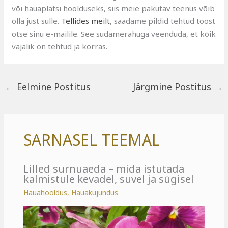
või hauaplatsi hoolduseks, siis meie pakutav teenus võib
olla just sulle.
Tellides meilt
, saadame pildid tehtud tööst
otse sinu e-mailile. See südamerahuga veenduda, et kõik
vajalik on tehtud ja korras.
←
Eelmine Postitus
Järgmine Postitus
→
SARNASEL TEEMAL
Lilled surnuaeda – mida istutada
kalmistule kevadel, suvel ja sügisel
Hauahooldus
,
Hauakujundus