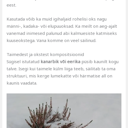
eest.
Kasutada võib ka muid igihaljaid rohelisi oks nagu
männi-, kadaka- või elupuuoksad. Ka meilt on aeg-ajalt
vanemad inimesed palunud abi kalmuesiste katmiseks
kuuseokstega. Vana komme on veel säilinud.
Taimedest ja okstest kompositsioonid
Sügisel istutatud
kanarbik või eerika
püsib kaunilt kogu
talve. Isegi kui taimele külm liiga teeb, säilitab ta oma
struktuuri, mis kerge lumekatte või härmatise all on
kaunis vaadata.