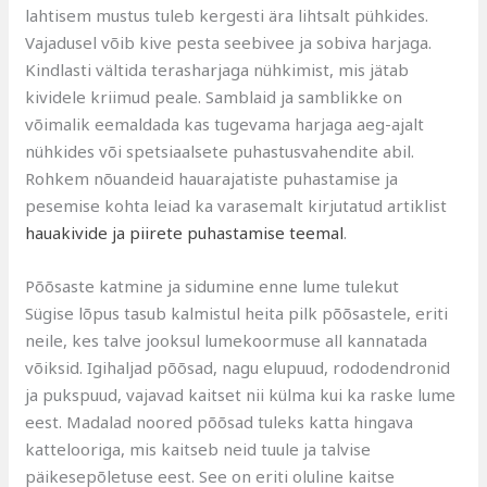
lahtisem mustus tuleb kergesti ära lihtsalt pühkides.
Vajadusel võib kive pesta seebivee ja sobiva harjaga.
Kindlasti vältida terasharjaga nühkimist, mis jätab
kividele kriimud peale. Samblaid ja samblikke on
võimalik eemaldada kas tugevama harjaga aeg-ajalt
nühkides või spetsiaalsete puhastusvahendite abil.
Rohkem nõuandeid hauarajatiste puhastamise ja
pesemise kohta leiad ka varasemalt kirjutatud artiklist
hauakivide ja piirete puhastamise teemal
.
Põõsaste katmine ja sidumine enne lume tulekut
Sügise lõpus tasub kalmistul heita pilk põõsastele, eriti
neile, kes talve jooksul lumekoormuse all kannatada
võiksid. Igihaljad põõsad, nagu elupuud, rododendronid
ja pukspuud, vajavad kaitset nii külma kui ka raske lume
eest. Madalad noored põõsad tuleks katta hingava
kattelooriga, mis kaitseb neid tuule ja talvise
päikesepõletuse eest. See on eriti oluline kaitse