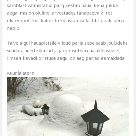
samblast valmistatud pärg kestab haual kena pikka
aega, mis on oluline, arvestades tänapäeva kiiret
elutempot, kus kalmistu külastamiseks tihtipeale aega
napib.
Talve algul hauaplatsile viidud pärja sisse saab jõuludeks
süüdata uued küünlad ja järgmisel surnuaiakülastusel,
ilmselt kevadkoristuse aegu, on aeg pärjad eemaldada.
Küünlalatern