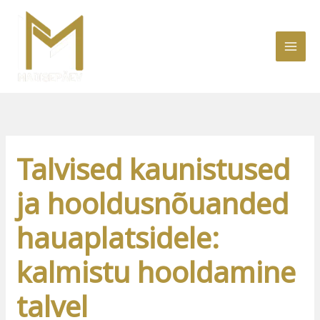
Skip
to
content
Talvised kaunistused
ja hooldusnõuanded
hauaplatsidele:
kalmistu hooldamine
talvel