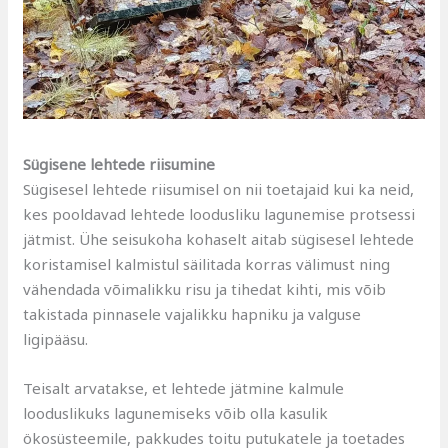
Sügisene lehtede riisumine
Sügisesel lehtede riisumisel on nii toetajaid kui ka neid,
kes pooldavad lehtede loodusliku lagunemise protsessi
jätmist. Ühe seisukoha kohaselt aitab sügisesel lehtede
koristamisel kalmistul säilitada korras välimust ning
vähendada võimalikku risu ja tihedat kihti, mis võib
takistada pinnasele vajalikku hapniku ja valguse
ligipääsu.
Teisalt arvatakse, et lehtede jätmine kalmule
looduslikuks lagunemiseks võib olla kasulik
ökosüsteemile, pakkudes toitu putukatele ja toetades