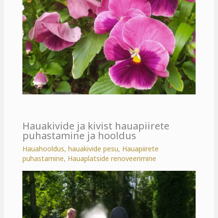
Hauakivide ja kivist hauapiirete
puhastamine ja hooldus
Hauahooldus
,
hauakivide pesu
,
Hauapiirete
puhastamine
,
Hauaplatside renoveerimine