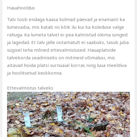
Hauahooldus
Talv toob endaga kaasa külmad päevad ja enamasti ka
lumevaiba, mis katab nii kõik ilu kui ka koleduse valge
rahuga. Ka lumeta talvel ei pea kalmistud olema sünged
ja lagedad. Et talv jälle ootamatult ei saabuks, tasub juba
sügisel teha mõned ettevalmistused. Hauaplatside
talvekorda seadmiseks on mitmeid võimalusi, mis
aitavad hoida platsi surnuaial korras ning luua meeldiva
ja hoolitsetud keskkonna.
Ettevalmistus talveks