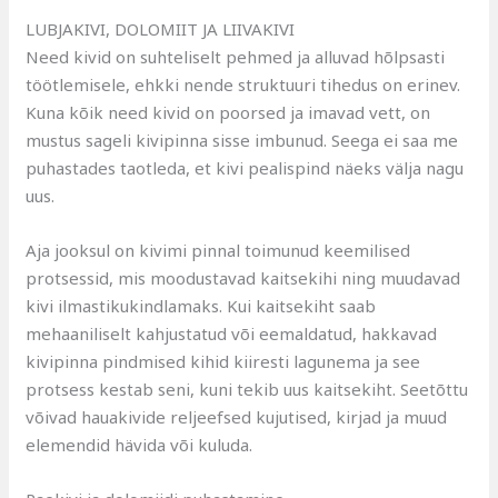
LUBJAKIVI, DOLOMIIT JA LIIVAKIVI
Need kivid on suhteliselt pehmed ja alluvad hõlpsasti
töötlemisele, ehkki nende struktuuri tihedus on erinev.
Kuna kõik need kivid on poorsed ja imavad vett, on
mustus sageli kivipinna sisse imbunud. Seega ei saa me
puhastades taotleda, et kivi pealispind näeks välja nagu
uus.
Aja jooksul on kivimi pinnal toimunud keemilised
protsessid, mis moodustavad kaitsekihi ning muudavad
kivi ilmastikukindlamaks. Kui kaitsekiht saab
mehaaniliselt kahjustatud või eemaldatud, hakkavad
kivipinna pindmised kihid kiiresti lagunema ja see
protsess kestab seni, kuni tekib uus kaitsekiht. Seetõttu
võivad hauakivide reljeefsed kujutised, kirjad ja muud
elemendid hävida või kuluda.