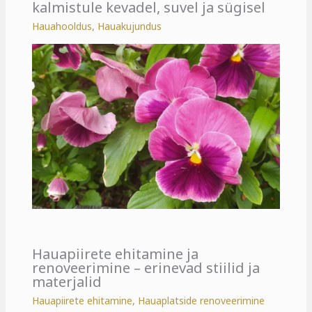
kalmistule kevadel, suvel ja sügisel
Hauahooldus
,
Hauakujundus
Hauapiirete ehitamine ja
renoveerimine – erinevad stiilid ja
materjalid
Hauapiirete ehitamine
,
Hauaplatside renoveerimine