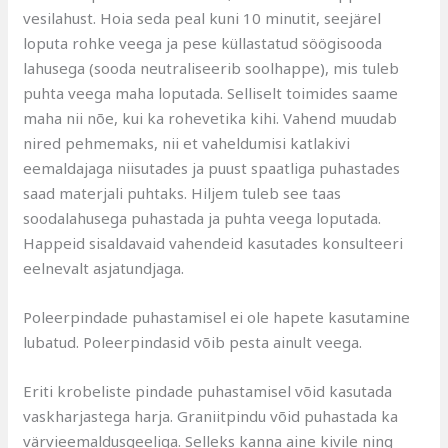
vesilahust. Hoia seda peal kuni 10 minutit, seejärel
loputa rohke veega ja pese küllastatud söögisooda
lahusega (sooda neutraliseerib soolhappe), mis tuleb
puhta veega maha loputada. Selliselt toimides saame
maha nii nõe, kui ka rohevetika kihi. Vahend muudab
nired pehmemaks, nii et vaheldumisi katlakivi
eemaldajaga niisutades ja puust spaatliga puhastades
saad materjali puhtaks. Hiljem tuleb see taas
soodalahusega puhastada ja puhta veega loputada.
Happeid sisaldavaid vahendeid kasutades konsulteeri
eelnevalt asjatundjaga.
Poleerpindade puhastamisel ei ole hapete kasutamine
lubatud. Poleerpindasid võib pesta ainult veega.
Eriti krobeliste pindade puhastamisel võid kasutada
vaskharjastega harja. Graniitpindu võid puhastada ka
värvieemaldusgeeliga. Selleks kanna aine kivile ning