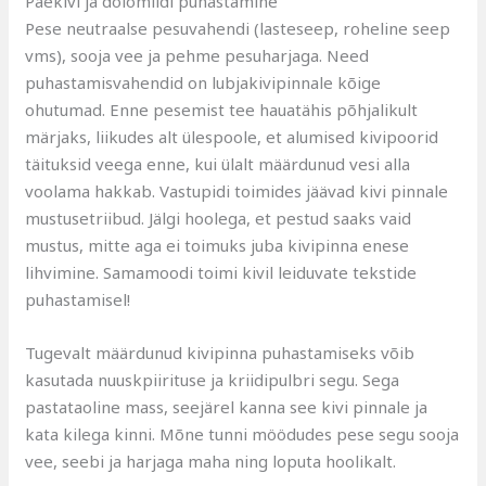
Paekivi ja dolomiidi puhastamine
Pese neutraalse pesuvahendi (lasteseep, roheline seep
vms), sooja vee ja pehme pesuharjaga. Need
puhastamisvahendid on lubjakivipinnale kõige
ohutumad. Enne pesemist tee hauatähis põhjalikult
märjaks, liikudes alt ülespoole, et alumised kivipoorid
täituksid veega enne, kui ülalt määrdunud vesi alla
voolama hakkab. Vastupidi toimides jäävad kivi pinnale
mustusetriibud. Jälgi hoolega, et pestud saaks vaid
mustus, mitte aga ei toimuks juba kivipinna enese
lihvimine. Samamoodi toimi kivil leiduvate tekstide
puhastamisel!
Tugevalt määrdunud kivipinna puhastamiseks võib
kasutada nuuskpiirituse ja kriidipulbri segu. Sega
pastataoline mass, seejärel kanna see kivi pinnale ja
kata kilega kinni. Mõne tunni möödudes pese segu sooja
vee, seebi ja harjaga maha ning loputa hoolikalt.