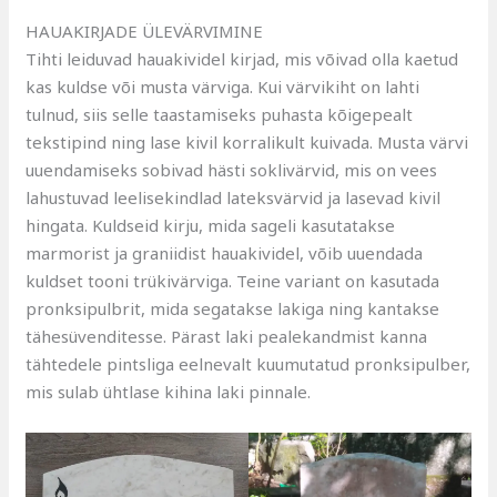
HAUAKIRJADE ÜLEVÄRVIMINE
Tihti leiduvad hauakividel kirjad, mis võivad olla kaetud
kas kuldse või musta värviga. Kui värvikiht on lahti
tulnud, siis selle taastamiseks puhasta kõigepealt
tekstipind ning lase kivil korralikult kuivada. Musta värvi
uuendamiseks sobivad hästi soklivärvid, mis on vees
lahustuvad leelisekindlad lateksvärvid ja lasevad kivil
hingata. Kuldseid kirju, mida sageli kasutatakse
marmorist ja graniidist hauakividel, võib uuendada
kuldset tooni trükivärviga. Teine variant on kasutada
pronksipulbrit, mida segatakse lakiga ning kantakse
tähesüvenditesse. Pärast laki pealekandmist kanna
tähtedele pintsliga eelnevalt kuumutatud pronksipulber,
mis sulab ühtlase kihina laki pinnale.