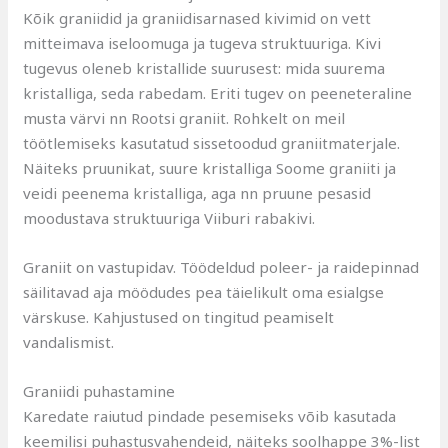
Kõik graniidid ja graniidisarnased kivimid on vett
mitteimava iseloomuga ja tugeva struktuuriga. Kivi
tugevus oleneb kristallide suurusest: mida suurema
kristalliga, seda rabedam. Eriti tugev on peeneteraline
musta värvi nn Rootsi graniit. Rohkelt on meil
töötlemiseks kasutatud sissetoodud graniitmaterjale.
Näiteks pruunikat, suure kristalliga Soome graniiti ja
veidi peenema kristalliga, aga nn pruune pesasid
moodustava struktuuriga Viiburi rabakivi.
Graniit on vastupidav. Töödeldud poleer- ja raidepinnad
säilitavad aja möödudes pea täielikult oma esialgse
värskuse. Kahjustused on tingitud peamiselt
vandalismist.
Graniidi puhastamine
Karedate raiutud pindade pesemiseks võib kasutada
keemilisi puhastusvahendeid, näiteks soolhappe 3%-list