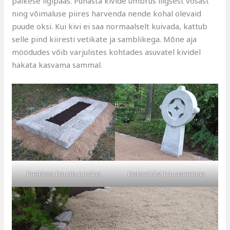
päikese ligipääs. Puhasta kivide ümbrus liigsest võsast
ning võimaluse piires harvenda nende kohal olevaid
puude oksi. Kui kivi ei saa normaalselt kuivada, kattub
selle pind kiiresti vetikate ja samblikega. Mõne aja
möödudes võib varjulistes kohtades asuvatel kividel
hakata kasvama sammal.
Paekivist hauakujundus
Dolomiidist hauasammas