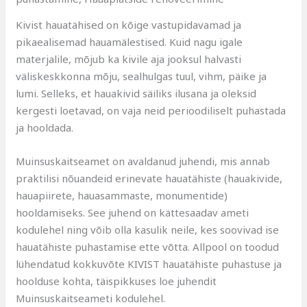
Kivist hauatähised on kõige vastupidavamad ja
pikaealisemad hauamälestised. Kuid nagu igale
materjalile, mõjub ka kivile aja jooksul halvasti
väliskeskkonna mõju, sealhulgas tuul, vihm, päike ja
lumi. Selleks, et hauakivid säiliks ilusana ja oleksid
kergesti loetavad, on vaja neid perioodiliselt puhastada
ja hooldada.
Muinsuskaitseamet on avaldanud juhendi, mis annab
praktilisi nõuandeid erinevate hauatähiste (hauakivide,
hauapiirete, hauasammaste, monumentide)
hooldamiseks. See juhend on kättesaadav ameti
kodulehel ning võib olla kasulik neile, kes soovivad ise
hauatähiste puhastamise ette võtta. Allpool on toodud
lühendatud kokkuvõte KIVIST hauatähiste puhastuse ja
hoolduse kohta, täispikkuses loe juhendit
Muinsuskaitseameti kodulehel.