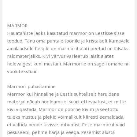
MARMOR
Hauatähiste jaoks kasutatud marmor on Eestisse sisse
toodud. Tänu oma puhtale toonile ja kristalselt kumavale
ainulaadsele helgile on marmorit alati peetud nn õilsaks
raidmaterjaliks. Kivi värvus varieerub laialt alates
helevalgest kuni mustani. Marmorile on sageli omane nn
voolutekstuur.
Marmori puhastamine
Marmor kui hinnaline ja Eestis suhteliselt haruldane
materjal nõuab hooldamisel suurt ettevaatust, et mitte
kivi vigastada. Marmor on poorne kivim ja seetõttu
tuleks mustus ja plekid võimalikult kiiresti eemaldada,
et vältida nende kivisse imbumist. Pese marmorit vaid
pesuseebi, pehme harja ja veega. Pesemist alusta