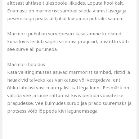
altosast ühtlaselt ülespoole liikudes. Loputa hoolikalt.
Enamasti on marmorist sambad sileda viimistlusega ja
pesemisega peaks üldjuhul kivipinna puhtaks saama.
Marmori puhul on survepesuri kasutamine keelatud,
kuna kivis leidub sageli sisemisi pragusid, mistõttu võib
see surve all puruneda.
Marmori hooldus
Kata välitingimustes asuvad marmorist sambad, ristid ja
hauakivid talveks kas varikatuse või vettpidava, ent
õhku läbilaskvast materjalist kattega kinni. Eesmärk on
vältida vee ja lume sattumist kivis peituda võivatesse
pragudesse. Vee külmudes surub jää praod suuremaks ja
protsess võib lõppeda kivi lagunemisega.