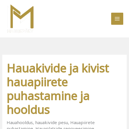
Skip
to
content
Hauakivide ja kivist
hauapiirete
puhastamine ja
hooldus
Hauahooldus
,
hauakivide pesu
,
Hauapiirete
puhastamine
,
Hauaplatside renoveerimine