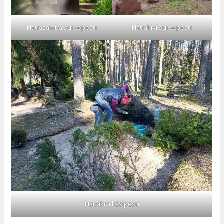
Hauasamba survepesu
Hauakivi survepesu
Hauakivi käsipesu