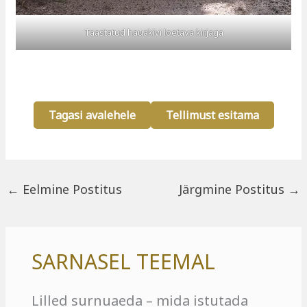
Taastatud hauakivi loetava kirjaga
Tagasi avalehele
Tellimust esitama
←
Eelmine Postitus
Järgmine Postitus
→
SARNASEL TEEMAL
Lilled surnuaeda – mida istutada