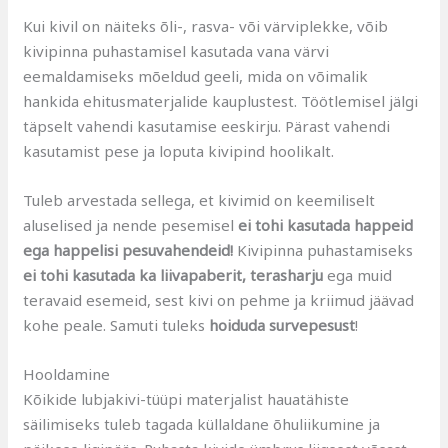
Kui kivil on näiteks õli-, rasva- või värviplekke, võib
kivipinna puhastamisel kasutada vana värvi
eemaldamiseks mõeldud geeli, mida on võimalik
hankida ehitusmaterjalide kauplustest. Töötlemisel jälgi
täpselt vahendi kasutamise eeskirju. Pärast vahendi
kasutamist pese ja loputa kivipind hoolikalt.
Tuleb arvestada sellega, et kivimid on keemiliselt
aluselised ja nende pesemisel
ei tohi kasutada happeid
ega happelisi pesuvahendeid!
Kivipinna puhastamiseks
ei tohi kasutada ka liivapaberit, terasharju
ega muid
teravaid esemeid, sest kivi on pehme ja kriimud jäävad
kohe peale. Samuti tuleks
hoiduda survepesust
!
Hooldamine
Kõikide lubjakivi-tüüpi materjalist hauatähiste
säilimiseks tuleb tagada küllaldane õhuliikumine ja