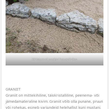
Kihistunud paekivi hauapiirdes
GRANIIT
Graniit on mittekihiline, täiskristalliline, peenema- või
jämedamateraline kivim. Graniit võib olla punane, pruun
või rohekas, esineb varjundeid helehallist kuni mustani.