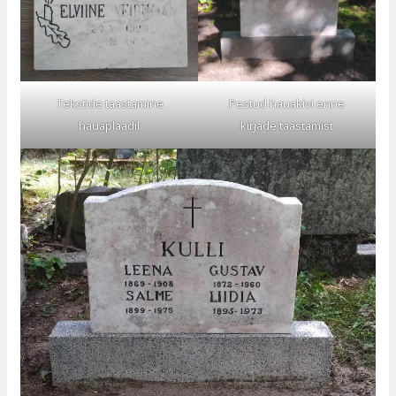
Tekstide taastamine
Pestud hauakivi enne
hauaplaadil
kirjade taastamist