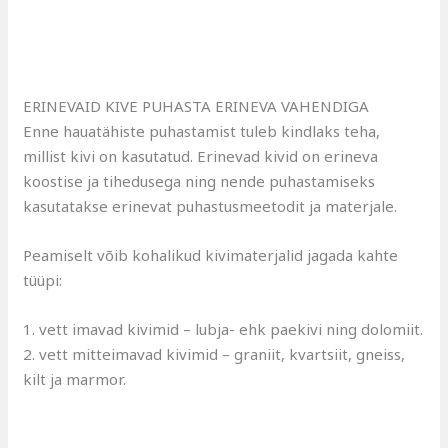
ERINEVAID KIVE PUHASTA ERINEVA VAHENDIGA
Enne hauatähiste puhastamist tuleb kindlaks teha,
millist kivi on kasutatud. Erinevad kivid on erineva
koostise ja tihedusega ning nende puhastamiseks
kasutatakse erinevat puhastusmeetodit ja materjale.
Peamiselt võib kohalikud kivimaterjalid jagada kahte
tüüpi:
1. vett imavad kivimid – lubja- ehk paekivi ning dolomiit.
2. vett mitteimavad kivimid – graniit, kvartsiit, gneiss,
kilt ja marmor.