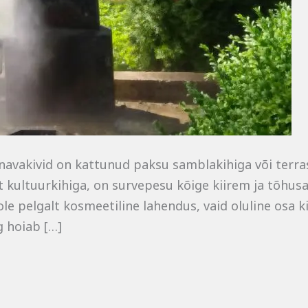
vakivid on kattunud paksu samblakihiga või terrass 
kultuurkihiga, on survepesu kõige kiirem ja tõhus
le pelgalt kosmeetiline lahendus, vaid oluline osa 
g hoiab […]