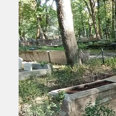
kujunduspõhimõtted
kirjas.