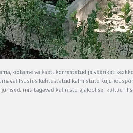
a, ootame vaikset, korrastatud ja väärikat keskkond
s omavalitsustes kehtestatud kalmistute kujunduspõhi
 juhised, mis tagavad kalmistu ajaloolise, kultuurilise