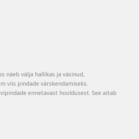
näeb välja hallikas ja väsinud,
am viis pindade värskendamiseks.
kivipindade ennetavast hooldusest. See aitab