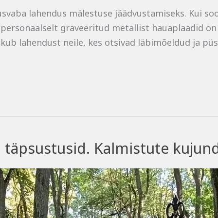
usvaba lahendus mälestuse jäädvustamiseks. Kui soov
is personaalselt graveeritud metallist hauaplaadid on 
ub lahendust neile, kes otsivad läbimõeldud ja püsiv
d täpsustusid. Kalmistute kujun