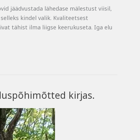
id jäädvustada lähedase mälestust viisil,
selleks kindel valik. Kvaliteetsest
at tähist ilma liigse keerukuseta. Iga elu
duspõhimõtted kirjas.