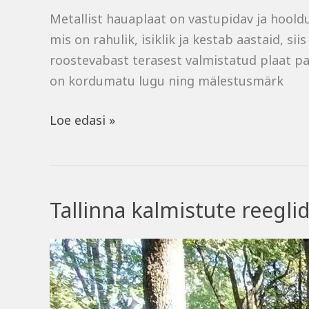
Metallist hauaplaat on vastupidav ja hoold
mis on rahulik, isiklik ja kestab aastaid, si
roostevabast terasest valmistatud plaat pak
on kordumatu lugu ning mälestusmärk
Loe edasi »
Tallinna kalmistute reegli
Tallinna
kalmistute
reeglid
täpsustusid.
Kalmistute