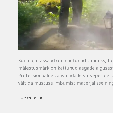
Kui maja fassaad on muutunud tuhmiks, täna
mälestusmärk on kattunud aegade algusest 
Professionaalne välispindade survepesu ei o
vältida mustuse imbumist materjalisse nin
Loe edasi »