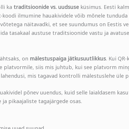
lli ka
traditsioonide vs. uudsuse
küsimus. Eesti kal
R-koodi ilmumine hauakividele võib mõnele tunduda
tevõtetega näitavadki, et see suundumus on Eestis vee
eida tasakaal austuse traditsioonide vastu ja avatus
tähtsaks, on
mälestuspaiga jätkusuutlikkus
. Kui QR
e platvormile, siis mis juhtub, kui see platvorm min
lahendusi, mis tagavad kontrolli mälestuslehe üle p
akividel põnev uuendus, kuid selle laialdasem kasu
 ja pikaajaliste tagajärgede osas.
amise uued suunad