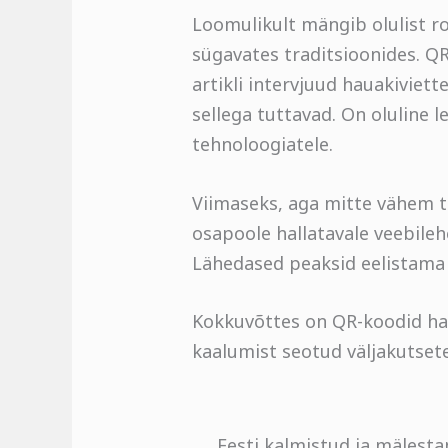
Loomulikult mängib olulist ro
sügavates traditsioonides. Q
artikli intervjuud hauakiviet
sellega tuttavad. On oluline l
tehnoloogiatele.
Viimaseks, aga mitte vähem 
osapoole hallatavale veebileh
Lähedased peaksid eelistama 
Kokkuvõttes on QR-koodid hau
kaalumist seotud väljakutsete
Eesti kalmistud ja mälest