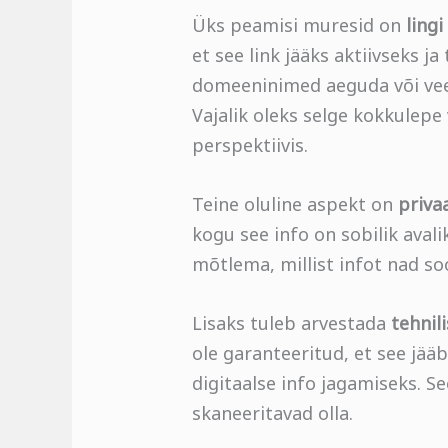
Üks peamisi muresid on
ling
et see link jääks aktiivseks 
domeeninimed aeguda või veeb
Vajalik oleks selge kokkulepe
perspektiivis.
Teine oluline aspekt on
priva
kogu see info on sobilik aval
mõtlema, millist infot nad so
Lisaks tuleb arvestada
tehnil
ole garanteeritud, et see jää
digitaalse info jagamiseks. 
skaneeritavad olla.