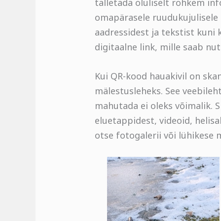
talletada oluliselt rohkem in
omapärasele ruudukujulisele 
aadressidest ja tekstist kuni
digitaalne link, mille saab nu
Kui QR-kood hauakivil on skan
mälestusleheks. See veebileht
mahutada ei oleks võimalik. S
eluetappidest, videoid, helis
otse fotogalerii või lühikese 