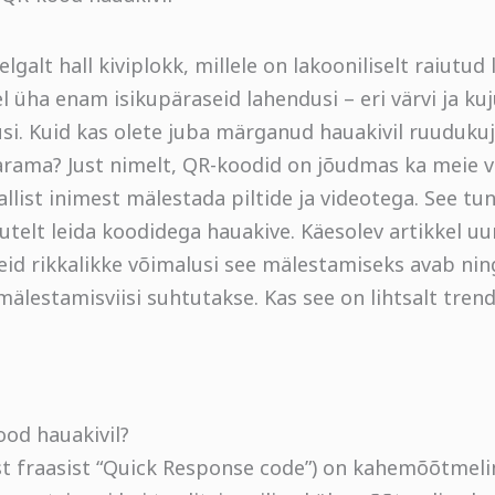
alt hall kiviplokk, millele on lakooniliselt raiutud
üha enam isikupäraseid lahendusi – eri värvi ja ku
si. Kuid kas olete juba märganud hauakivil ruudukuj
aarama? Just nimelt, QR-koodid on jõudmas ka meie v
list inimest mälestada piltide ja videotega. See t
tutelt leida koodidega hauakive. Käesolev artikkel u
eid rikkalikke võimalusi see mälestamiseks avab ning
älestamisviisi suhtutakse. Kas see on lihtsalt trend
od hauakivil?
st fraasist “Quick Response code”) on kahemõõtmel