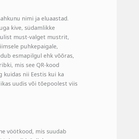
 lahkunu nimi ja eluaastad.
juga kive, südamlikke
ulist must-valget mustrit,
iimsele puhkepaigale,
undub esmapilgul ehk võõras,
uribki, mis see QR-kood
 kuidas nii Eestis kui ka
ikas uudis või tõepoolest viis
ine vöötkood, mis suudab