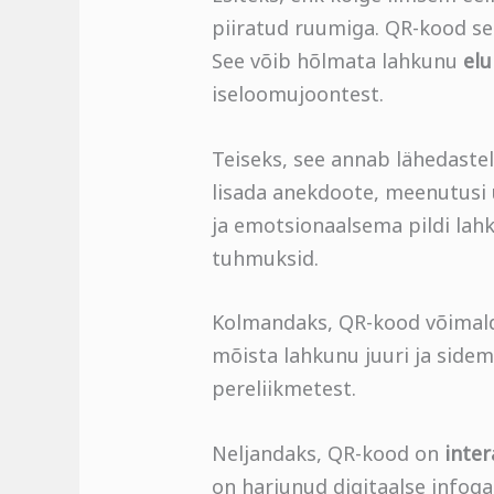
piiratud ruumiga. QR-kood se
See võib hõlmata lahkunu
elu
iseloomujoontest.
Teiseks, see annab lähedaste
lisada anekdoote, meenutusi ü
ja emotsionaalsema pildi lahk
tuhmuksid.
Kolmandaks, QR-kood võimal
mõista lahkunu juuri ja side
pereliikmetest.
Neljandaks, QR-kood on
inter
on harjunud digitaalse infoga