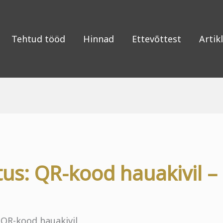
Tehtud tööd
Hinnad
Ettevõttest
Artikl
us: QR-kood hauakivil –
,
QR-kood hauakivil