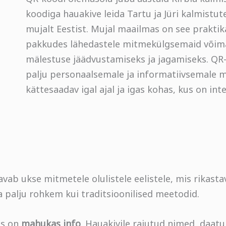
koodiga hauakive leida Tartu ja Jüri kalmistute
mujalt Eestist. Mujal maailmas on see prakti
pakkudes lähedastele mitmekülgsemaid võim
mälestuse jäädvustamiseks ja jagamiseks. QR-
palju personaalsemale ja informatiivsemale m
kättesaadav igal ajal ja igas kohas, kus on in
avab ukse mitmetele olulistele eelistele, mis rikas
 palju rohkem kui traditsioonilised meetodid.
is on
mahukas info
. Hauakivile raiutud nimed, daatu