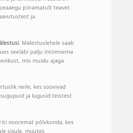
peaaegu piiramatult teavet.
aavutustest ja
älestusi
. Mälestuslehele saab
uues seeläbi palju intiimsema
nevikust, mis muidu ajaga
ärtuslik neile, kes soovivad
sugupuid ja lugusid teistest
riti nooremat põlvkonda, kes
ule sisule, muutes