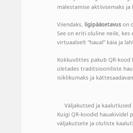
mälestamise aktiivsemaks ja
Viiendaks,
ligipääsetavus
on o
See on eriti oluline neile, ke
virtuaalselt “haual” käia ja l
Kokkuvõttes pakub QR-kood h
ületades traditsiooniliste ha
isiklikumaks ja kättesaadavam
Väljakutsed ja kaalutlused
Kuigi QR-koodid hauakividel p
väljakutsete ja oluliste kaalut