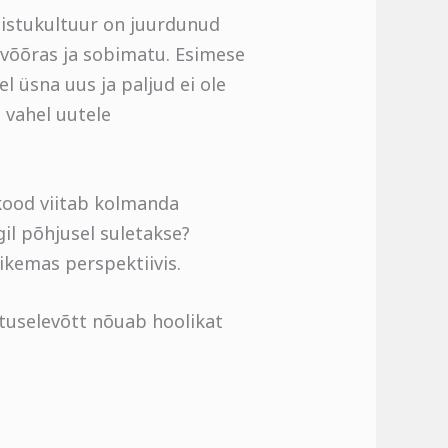
mistukultuur on juurdunud
 võõras ja sobimatu. Esimese
l üsna uus ja paljud ei ole
e vahel uutele
-kood viitab kolmanda
gil põhjusel suletakse?
ikemas perspektiivis.
tuselevõtt nõuab hoolikat