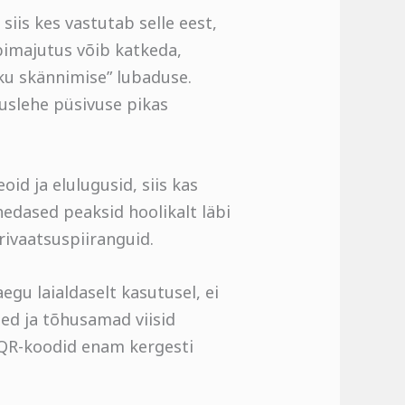
 siis kes vastutab selle eest,
ebimajutus võib katkeda,
ku skännimise” lubaduse.
tuslehe püsivuse pikas
eoid ja elulugusid, siis kas
hedased peaksid hoolikalt läbi
rivaatsuspiiranguid.
egu laialdaselt kasutusel, ei
ued ja tõhusamad viisid
d QR-koodid enam kergesti