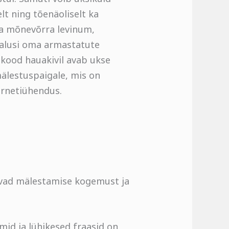
lt ning tõenäoliselt ka
ka mõnevõrra levinum,
alusi oma armastatute
kood hauakivil avab ukse
älestuspaigale, mis on
ternetiühendus.
tavad mälestamise kogemust ja
mid ja lühikesed fraasid on