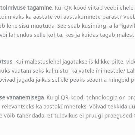
i toimivuse tagamine
. Kui QR-kood viitab veebilehele,
ja toimivaks ka aastate või aastakümnete pärast? Ve
ilehe sisu muutuda. See seab küsimärgi alla “igavi
 või lahendus selle kohta, kes ja kuidas tagab mäles
atsus
. Kui mälestuslehel jagatakse isiklikke pilte, vid
ikuks vaatamiseks kalmistul käivatele inimestele? Lä
ovivad jagada ja kas sellele peaks seadma mingeid p
ise vananemisega
. Kuigi QR-koodi tehnoloogia on pra
b relevantseks ka aastakümneteks. Võivad tekkida u
See võib tähendada, et tulevikus ei pruugi praeguse