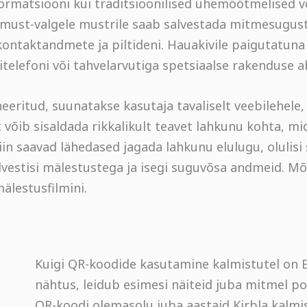
formatsiooni kui traditsioonilised ühemõõtmelised v
must-valgele mustrile saab salvestada mitmesugust
 kontaktandmete ja piltideni. Hauakivile paigutatun
titelefoni või tahvelarvutiga spetsiaalse rakenduse ab
eeritud, suunatakse kasutaja tavaliselt veebilehele
 võib sisaldada rikkalikult teavet lahkunu kohta, mid
iin saavad lähedased jagada lahkunu elulugu, olulisi
alvestisi mälestustega ja isegi suguvõsa andmeid. Mõ
mälestusfilmini.
Kuigi QR-koodide kasutamine kalmistutel on Ee
nähtus, leidub esimesi näiteid juba mitmel po
QR-koodi olemasolu juba aastaid Kirbla kalmis