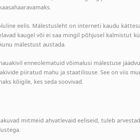
 kaasahaaravamaks.
luline eelis. Mälestusleht on interneti kaudu kättesaa
s elavad kaugel või ei saa mingil põhjusel kalmistut k
ahkunu mälestust austada.
auakivil enneolematuid võimalusi mälestuse jäädvu
uakivide piiratud mahu ja staatilisuse. See on viis 
aks kõigile, kes seda soovivad.
akuvad mitmeid ahvatlevaid eeliseid, tuleb arvesta
lustega.