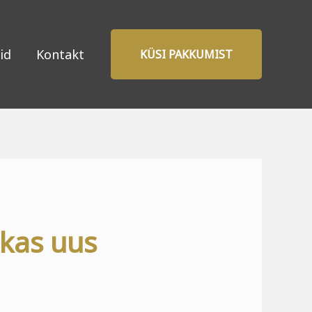
id
Kontakt
KÜSI PAKKUMIST
 kas uus