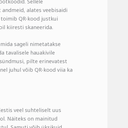
öötkoodid. Sellele
 andmeid, alates veebisaidi
a toimib QR-kood justkui
il kiiresti skaneerida.
, mida sageli nimetatakse
a tavalisele hauakivile
 sündmusi, pilte erinevatest
nel juhul võib QR-kood viia ka
stis veel suhteliselt uus
ol. Näiteks on mainitud
tul. Samuti võib üksikuid