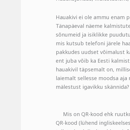
Hauakivi ei ole ammu enam pelg
Tänapäeval näeme kalmistutel 
sõnumeid ja isiklikke puudutu
mis kutsub telefoni järele h
pakkudes uudset võimalust kal
ent juba võib ka Eesti kalmis
hauakivil täpsemalt on, millis
laiemalt sellesse moodsa aja m
mälestust igavikku skännida?
Mis on QR-kood ehk ruutko
QR-kood (lühend ingliskeelse