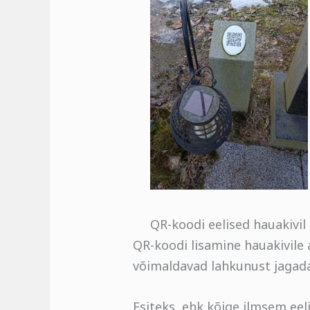
QR-koodi eelised hauakivil
QR-koodi lisamine hauakivile 
võimaldavad lahkunust jagada
Esiteks, ehk kõige ilmsem eel