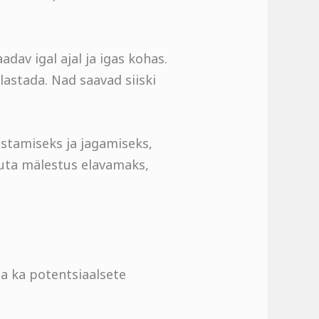
dav igal ajal ja igas kohas.
ülastada. Nad saavad siiski
stamiseks ja jagamiseks,
muuta mälestus elavamaks,
da ka potentsiaalsete