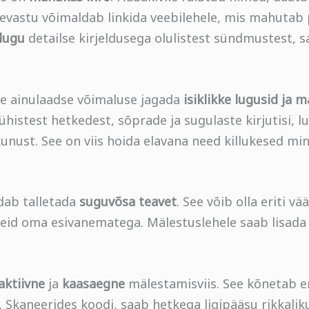
evastu võimaldab linkida veebilehele, mis mahutab 
lugu
detailse kirjeldusega olulistest sündmustest, s
le ainulaadse võimaluse jagada
isiklikke lugusid ja m
histest hetkedest, sõprade ja sugulaste kirjutisi, l
unust. See on viis hoida elavana need killukesed mi
dab talletada
suguvõsa teavet
. See võib olla eriti vä
meid oma esivanematega. Mälestuslehele saab lisada 
aktiivne
ja
kaasaegne
mälestamisviis. See kõnetab e
. Skaneerides koodi, saab hetkega ligipääsu rikkalik