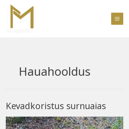
Skip
to
content
Hauahooldus
Kevadkoristus surnuaias
Kevadkoristus
surnuaias