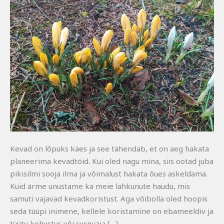
Kevad on lõpuks käes ja see tähendab, et on aeg hakata
planeerima kevadtöid. Kui oled nagu mina, siis ootad juba
pikisilmi sooja ilma ja võimalust hakata õues askeldama.
Kuid ärme unustame ka meie lahkunute haudu, mis
samuti vajavad kevadkoristust. Aga võibolla oled hoopis
seda tüüpi inimene, kellele koristamine on ebameeldiv ja
tüütu kohustus või surnuaia […]