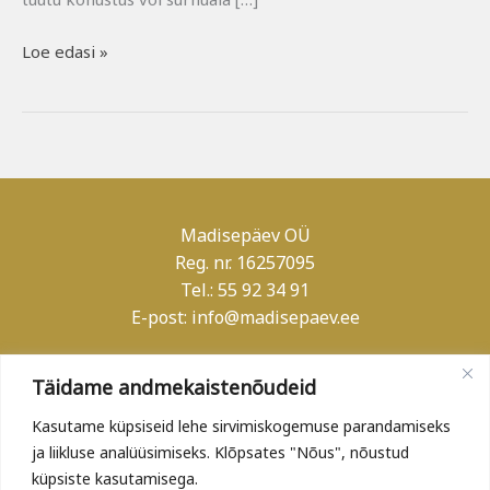
Loe edasi »
Madisepäev OÜ
Reg. nr. 16257095
Tel.: 55 92 34 91
E-post:
info@madisepaev.ee
Teenusetingimused
Täidame andmekaistenõudeid
Andmekaitsetingimused
Kasutame küpsiseid lehe sirvimiskogemuse parandamiseks
ja liikluse analüüsimiseks. Klõpsates "Nõus", nõustud
küpsiste kasutamisega.