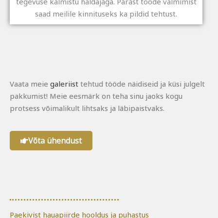
tegevuse kalmistu haldajaga. Pärast tööde valmimist
saad meilile kinnituseks ka pildid tehtust.
Vaata meie
galeriist
tehtud tööde näidiseid ja küsi julgelt
pakkumist! Meie eesmärk on teha sinu jaoks kogu
protsess võimalikult lihtsaks ja läbipaistvaks.
Võta ühendust
Paekivist hauapiirde hooldus ja puhastus