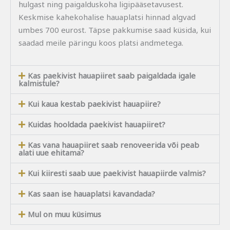
hulgast ning paigalduskoha ligipääsetavusest.
Keskmise kahekohalise hauaplatsi hinnad algvad
umbes 700 eurost. Täpse pakkumise saad küsida, kui
saadad meile päringu koos platsi andmetega.
Kas paekivist hauapiiret saab paigaldada igale
kalmistule?
Kui kaua kestab paekivist hauapiire?
Kuidas hooldada paekivist hauapiiret?
Kas vana hauapiiret saab renoveerida või peab
alati uue ehitama?
Kui kiiresti saab uue paekivist hauapiirde valmis?
Kas saan ise hauaplatsi kavandada?
Mul on muu küsimus