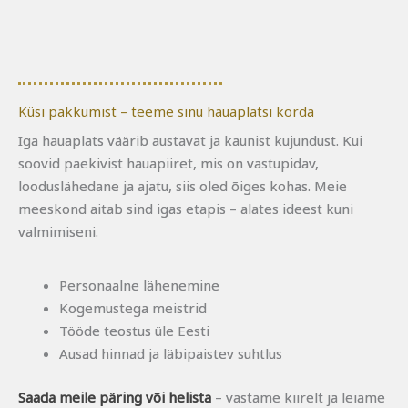
Küsi pakkumist – teeme sinu hauaplatsi korda
Iga hauaplats väärib austavat ja kaunist kujundust. Kui
soovid paekivist hauapiiret, mis on vastupidav,
looduslähedane ja ajatu, siis oled õiges kohas. Meie
meeskond aitab sind igas etapis – alates ideest kuni
valmimiseni.
Personaalne lähenemine
Kogemustega meistrid
Tööde teostus üle Eesti
Ausad hinnad ja läbipaistev suhtlus
Saada meile päring või helista
– vastame kiirelt ja leiame