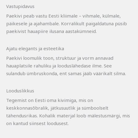
Vastupidavus
Paekivi peab vastu Eesti kliimale – vihmale, külmale,
päikesele ja ajahambale. Korralikult paigaldatuna püsib
paekivist hauapiire ilusana aastakümneid.
Ajatu elegants ja esteetika
Paekivi loomulik toon, struktuur ja vorm annavad
hauaplatsile rahuliku ja looduslähedase ilme. See
sulandub ümbruskonda, ent samas jääb väärikalt silma.
Looduslikkus
Tegemist on Eesti oma kivimiga, mis on
keskkonnasõbralik, jätkusuutlik ja sümboolselt
tähendusrikas. Kohalik materjal loob mälestusmärgi, mis
on kantud siinsest loodusest.