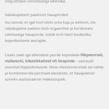
ning ühtlase viimistlusega lahendus.
Vabakujulisest paekivist hauapiirded
Kui soovid, et igal kivil oleks oma kuju ja iseloom, siis
vabakujuline paekivi loob orgaanilise ja kordumatu
välimusega hauapiirde. Sobib eriti hästi loodusliku
kujunduskeele austajale.
Lisaks saab iga lahenduse juurde kujundada
lillepeenraid,
mullanurki, killustikkatteid või liivapinda
– vastavalt
soovitud lõpptulemusele. Meie meeskond aitab sul valida
ja kombineerida parimaid elemente, et hauaplatsist
sünniks austusväärne mälestuspaik.