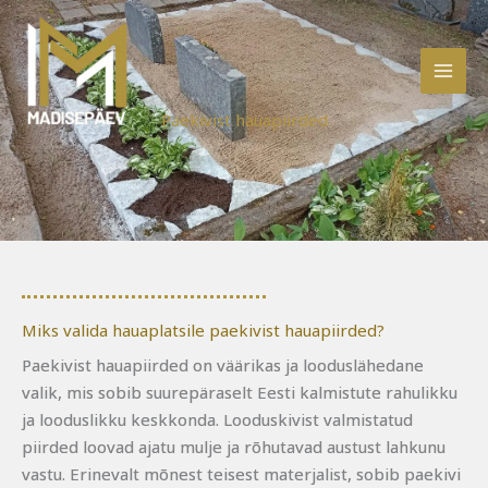
Skip
to
content
Paekivist hauapiirded
Miks valida hauaplatsile paekivist hauapiirded?
Paekivist hauapiirded on väärikas ja looduslähedane
valik, mis sobib suurepäraselt Eesti kalmistute rahulikku
ja looduslikku keskkonda. Looduskivist valmistatud
piirded loovad ajatu mulje ja rõhutavad austust lahkunu
vastu. Erinevalt mõnest teisest materjalist, sobib paekivi