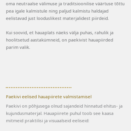
oma neutraalse välimuse ja traditsioonilise väärtuse tõttu
pea igale kalmistule ning paljud kalmistu haldajad
eelistavad just looduslikest materjalidest piirdeid.
Kui soovid, et hauaplats näeks välja puhas, rahulik ja
hoolitsetud aastakümneid, on
paekivist hauapiirded
parim valik.
Paekivi eelised hauapiirete valmistamisel
Paekivi on põhjusega olnud sajandeid hinnatud ehitus- ja
kujundusmaterjal. Hauapiirete puhul toob see kaasa
mitmeid praktilisi ja visuaalseid eeliseid: