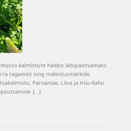
n muuta kalmistute haldus läbipaistvamaks
rra tagamist ning mälestusmärkide
sakalmistu, Pärnamäe, Liiva ja Hiiu-Rahu.
äpsustamine. […]