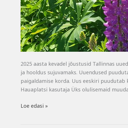
2025 aasta kevadel jõustusid Tallinnas uue
ja hooldus sujuvamaks. Uuendused puuduta
paigaldamise korda. Uus eeskiri puudutab k
Hauaplatsi kasutaja Üks olulisemaid muuda
Loe edasi »