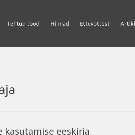
Tehtud tööd
Hinnad
Ettevõttest
Artikl
aja
e kasutamise eeskirja