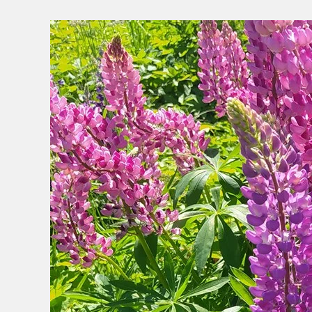
uuendas
kalmistute
kasutamise
eeskirja