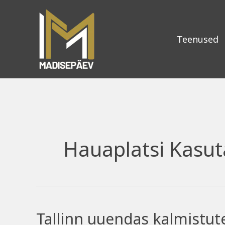
Skip
to
content
Teenused
Hauaplatsi Kasut
Tallinn uuendas kalmistut
Tallinn