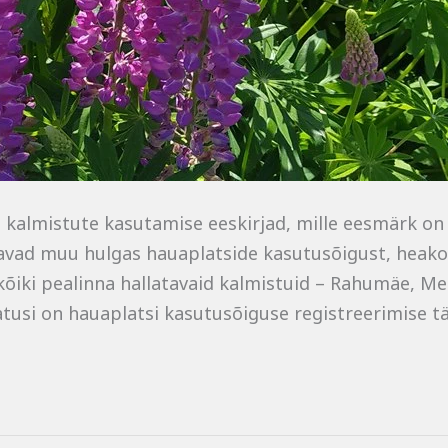
d kalmistute kasutamise eeskirjad, mille eesmärk o
vad muu hulgas hauaplatside kasutusõigust, heako
õiki pealinna hallatavaid kalmistuid – Rahumäe, Met
tusi on hauaplatsi kasutusõiguse registreerimise t